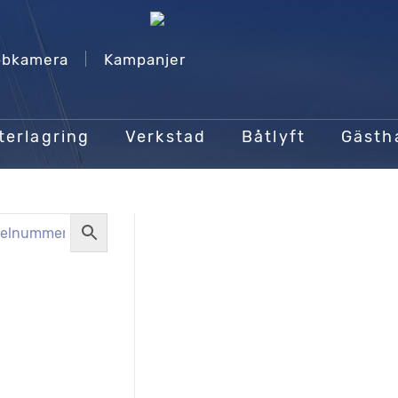
bkamera
Kampanjer
terlagring
Verkstad
Båtlyft
Gäst