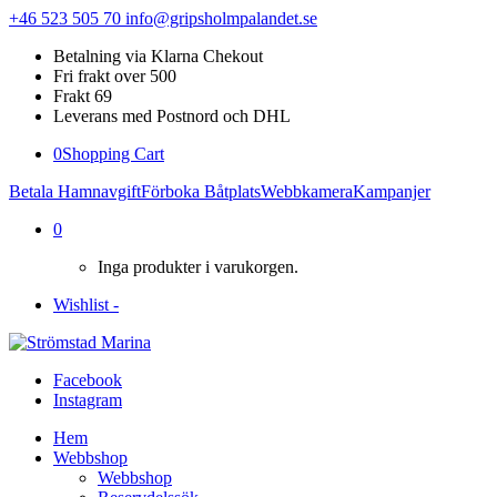
+46 523 505 70
info@gripsholmpalandet.se
Betalning via Klarna Chekout
Fri frakt over 500
Frakt 69
Leverans med Postnord och DHL
0
Shopping Cart
Betala Hamnavgift
Förboka Båtplats
Webbkamera
Kampanjer
0
Inga produkter i varukorgen.
Wishlist -
Facebook
Instagram
Hem
Webbshop
Webbshop