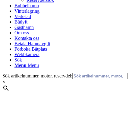
Reservdelssök
Bubbelhamn
Vinterlagring
Verkstad
Båtlyft
Gästhamn
Om oss
Kontakta oss
Betala Hamnavgift
Förboka Båtplats
Webbkamera
Sök
Menu
Menu
Sök artikelnummer, motor, reservdel:
×