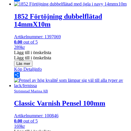
Share
1852 Förtöjning dubbelflätad
14mmX10m
Artikelnummer: 1397069
0.00
out of 5
289
kr
Lägg till i önskelista
Lägg till i önskelista
Läs mer
Köp
Detaljinfo
Share
Strömstad Marina AB
Classic Varnish Pensel 100mm
Artikelnummer: 100846
0.00
out of 5
169
kr