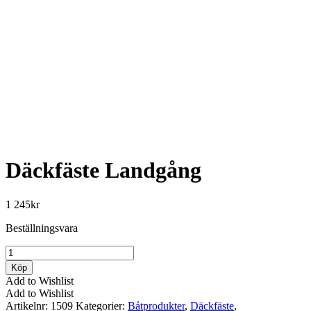
Däckfäste Landgång
1 245
kr
Beställningsvara
Däckfäste
Landgång
Köp
mängd
Add to Wishlist
Add to Wishlist
Artikelnr:
1509
Kategorier:
Båtprodukter
,
Däckfäste
,