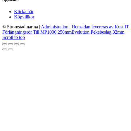
Öppettider:
Klicka här
Köpvillkor
© Stromstadmarina
|
Administration
|
Hemsidan levereras av Kust IT
Förlängningsrör Till MP1000 250mm
Evelution Pekebeslag 32mm
Scroll to top