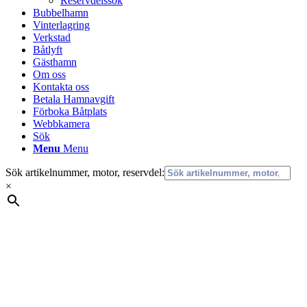
Reservdelssök
Bubbelhamn
Vinterlagring
Verkstad
Båtlyft
Gästhamn
Om oss
Kontakta oss
Betala Hamnavgift
Förboka Båtplats
Webbkamera
Sök
Menu
Menu
Sök artikelnummer, motor, reservdel:
×