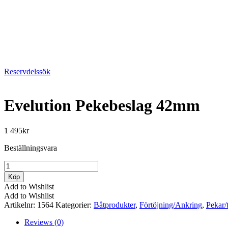
Reservdelssök
Evelution Pekebeslag 42mm
1 495
kr
Beställningsvara
Evelution
Pekebeslag
Köp
42mm
Add to Wishlist
mängd
Add to Wishlist
Artikelnr:
1564
Kategorier:
Båtprodukter
,
Förtöjning/Ankring
,
Pekar/t
Reviews (0)