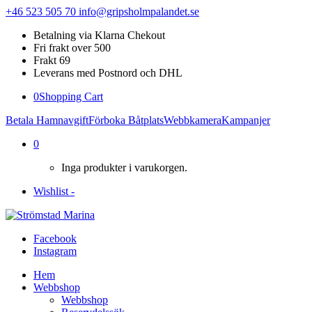
+46 523 505 70
info@gripsholmpalandet.se
Betalning via Klarna Chekout
Fri frakt over 500
Frakt 69
Leverans med Postnord och DHL
0
Shopping Cart
Betala Hamnavgift
Förboka Båtplats
Webbkamera
Kampanjer
0
Inga produkter i varukorgen.
Wishlist -
Facebook
Instagram
Hem
Webbshop
Webbshop