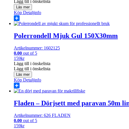
Lägg till i önskelista
Läs mer
Köp
Detaljinfo
Share
Polerrondell Mjuk Gul 150X30mm
Artikelnummer: 1602125
0.00
out of 5
159
kr
Lägg till i önskelista
Lägg till i önskelista
Läs mer
Köp
Detaljinfo
Share
Fladen – Dörjsett med paravan 50m li
Artikelnummer: 626 FLADEN
0.00
out of 5
159
kr