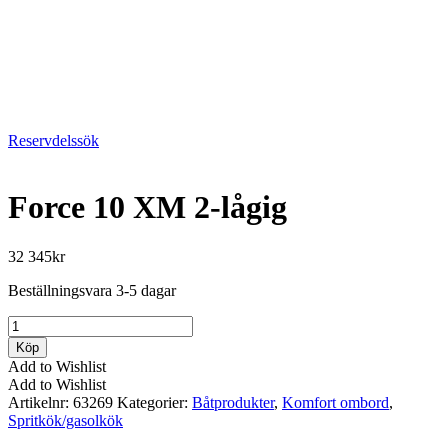
Reservdelssök
Force 10 XM 2-lågig
32 345
kr
Beställningsvara 3-5 dagar
Force
10
Köp
XM
Add to Wishlist
2-
Add to Wishlist
lågig
Artikelnr:
63269
Kategorier:
Båtprodukter
,
Komfort ombord
,
mängd
Spritkök/gasolkök