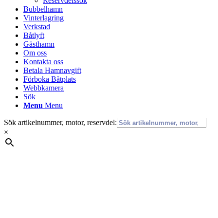
Reservdelssök
Bubbelhamn
Vinterlagring
Verkstad
Båtlyft
Gästhamn
Om oss
Kontakta oss
Betala Hamnavgift
Förboka Båtplats
Webbkamera
Sök
Menu
Menu
Sök artikelnummer, motor, reservdel:
×