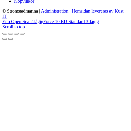
Köpvillkor
© Stromstadmarina
|
Administration
|
Hemsidan levereras av Kust
IT
Eno Open Sea 2-lågig
Force 10 EU Standard 3-lågig
Scroll to top