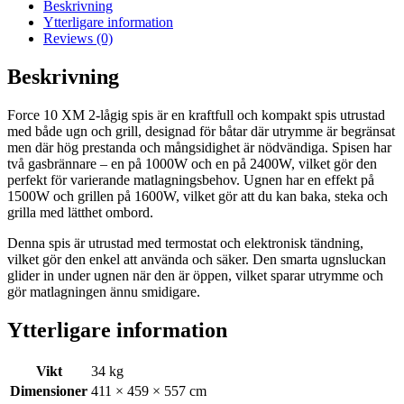
Beskrivning
Ytterligare information
Reviews (0)
Beskrivning
Force 10 XM 2-lågig spis är en kraftfull och kompakt spis utrustad
med både ugn och grill, designad för båtar där utrymme är begränsat
men där hög prestanda och mångsidighet är nödvändiga. Spisen har
två gasbrännare – en på 1000W och en på 2400W, vilket gör den
perfekt för varierande matlagningsbehov. Ugnen har en effekt på
1500W och grillen på 1600W, vilket gör att du kan baka, steka och
grilla med lätthet ombord.
Denna spis är utrustad med termostat och elektronisk tändning,
vilket gör den enkel att använda och säker. Den smarta ugnsluckan
glider in under ugnen när den är öppen, vilket sparar utrymme och
gör matlagningen ännu smidigare.
Ytterligare information
Vikt
34 kg
Dimensioner
411 × 459 × 557 cm