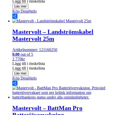
Lägg till i önskelista
Läs mer
Köp
Detaljinfo
Share
Mastervolt – Landströmskabel
Mastervolt 25m
Artikelnummer: 121160250
0.00
out of 5
2 770
kr
Lägg till i önskelista
Lägg till i önskelista
Läs mer
Köp
Detaljinfo
Share
Mastervolt – BattMan Pro
Batteriövervakning