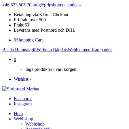
+46 523 505 70
info@gripsholmpalandet.se
Betalning via Klarna Chekout
Fri frakt over 500
Frakt 69
Leverans med Postnord och DHL
0
Shopping Cart
Betala Hamnavgift
Förboka Båtplats
Webbkamera
Kampanjer
0
Inga produkter i varukorgen.
Wishlist -
Facebook
Instagram
Hem
Webbshop
Webbshop