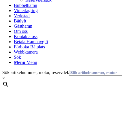
Reservdelssök
Bubbelhamn
Vinterlagring
Verkstad
Båtlyft
Gästhamn
Om oss
Kontakta oss
Betala Hamnavgift
Förboka Båtplats
Webbkamera
Sök
Menu
Menu
Sök artikelnummer, motor, reservdel:
×