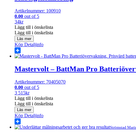
Artikelnummer: 100910
0.00
out of 5
34
kr
Lägg till i önskelista
Lägg till i önskelista
Läs mer
Köp
Detaljinfo
Share
Mastervolt – BattMan Pro Batteriöve
Artikelnummer: 70405070
0.00
out of 5
3 515
kr
Lägg till i önskelista
Lägg till i önskelista
Läs mer
Köp
Detaljinfo
Share
Strömstad Mari