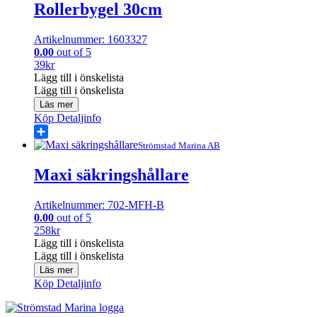
Rollerbygel 30cm
Artikelnummer: 1603327
0.00
out of 5
39
kr
Lägg till i önskelista
Lägg till i önskelista
Läs mer
Köp
Detaljinfo
Share
Strömstad Marina AB
Maxi säkringshållare
Artikelnummer: 702-MFH-B
0.00
out of 5
258
kr
Lägg till i önskelista
Lägg till i önskelista
Läs mer
Köp
Detaljinfo