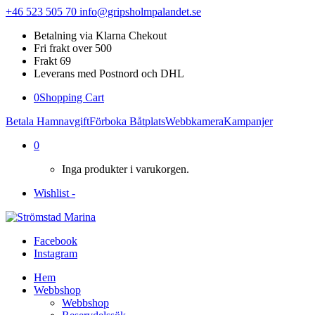
+46 523 505 70
info@gripsholmpalandet.se
Betalning via Klarna Chekout
Fri frakt over 500
Frakt 69
Leverans med Postnord och DHL
0
Shopping Cart
Betala Hamnavgift
Förboka Båtplats
Webbkamera
Kampanjer
0
Inga produkter i varukorgen.
Wishlist -
Facebook
Instagram
Hem
Webbshop
Webbshop