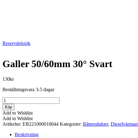
Reservdelssök
Galler 50/60mm 30° Svart
130
kr
Beställningsvara 3-5 dagar
Galler
50/60mm
Köp
30°
Add to Wishlist
Svart
Add to Wishlist
mängd
Artikelnr:
EB221000010044
Kategorier:
Båtprodukter
,
Dieselvärmar
Beskrivning