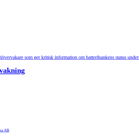
rvakning
na AB