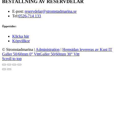
BESTÄLLNING AV RESERVDELAR
E-post:
reservdelar@stromstadmarina.se
Tel:
0526-714 133
Öppettider:
Klicka här
Köpvillkor
© Stromstadmarina
|
Administration
|
Hemsidan levereras av Kust IT
Galler 50/60mm 0° Vitt
Galler 50/60mm 30° Vitt
Scroll to top