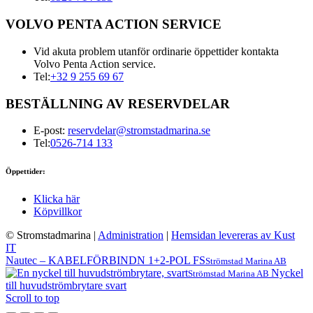
VOLVO PENTA ACTION SERVICE
Vid akuta problem utanför ordinarie öppettider kontakta
Volvo Penta Action service.
Tel:
+32 9 255 69 67
BESTÄLLNING AV RESERVDELAR
E-post:
reservdelar@stromstadmarina.se
Tel:
0526-714 133
Öppettider:
Klicka här
Köpvillkor
© Stromstadmarina
|
Administration
|
Hemsidan levereras av Kust
IT
Nautec – KABELFÖRBINDN 1+2-POL FS
Strömstad Marina AB
Nyckel
Strömstad Marina AB
till huvudströmbrytare svart
Scroll to top