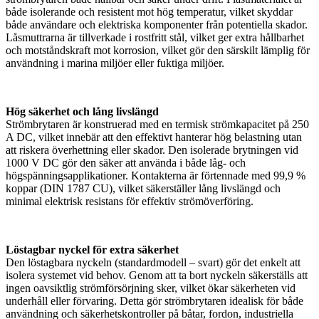
både isolerande och resistent mot hög temperatur, vilket skyddar
både användare och elektriska komponenter från potentiella skador.
Låsmuttrarna är tillverkade i rostfritt stål, vilket ger extra hållbarhet
och motståndskraft mot korrosion, vilket gör den särskilt lämplig för
användning i marina miljöer eller fuktiga miljöer.
Hög säkerhet och lång livslängd
Strömbrytaren är konstruerad med en termisk strömkapacitet på 250
A DC, vilket innebär att den effektivt hanterar hög belastning utan
att riskera överhettning eller skador. Den isolerade brytningen vid
1000 V DC gör den säker att använda i både låg- och
högspänningsapplikationer. Kontakterna är förtennade med 99,9 %
koppar (DIN 1787 CU), vilket säkerställer lång livslängd och
minimal elektrisk resistans för effektiv strömöverföring.
Löstagbar nyckel för extra säkerhet
Den löstagbara nyckeln (standardmodell – svart) gör det enkelt att
isolera systemet vid behov. Genom att ta bort nyckeln säkerställs att
ingen oavsiktlig strömförsörjning sker, vilket ökar säkerheten vid
underhåll eller förvaring. Detta gör strömbrytaren idealisk för både
användning och säkerhetskontroller på båtar, fordon, industriella