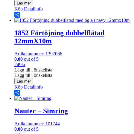
Läs mer
Köp
Detaljinfo
Share
1852 Förtöjning dubbelflätad
12mmX10m
Artikelnummer: 1397066
0.00
out of 5
249
kr
Lägg till i önskelista
Lägg till i önskelista
Läs mer
Köp
Detaljinfo
Share
Nautec – Simring
Artikelnummer: 101744
0.00
out of 5