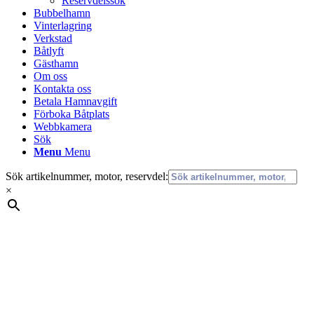
Reservdelssök
Bubbelhamn
Vinterlagring
Verkstad
Båtlyft
Gästhamn
Om oss
Kontakta oss
Betala Hamnavgift
Förboka Båtplats
Webbkamera
Sök
Menu
Menu
Sök artikelnummer, motor, reservdel:
×