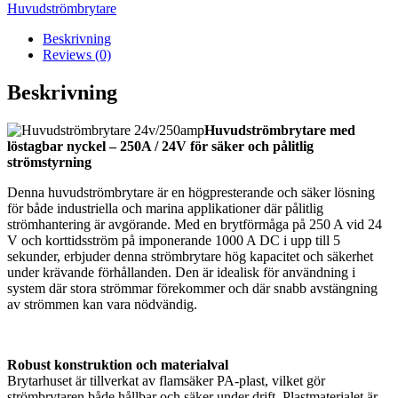
Huvudströmbrytare
Beskrivning
Reviews (0)
Beskrivning
Huvudströmbrytare med
löstagbar nyckel – 250A / 24V för säker och pålitlig
strömstyrning
Denna huvudströmbrytare är en högpresterande och säker lösning
för både industriella och marina applikationer där pålitlig
strömhantering är avgörande. Med en brytförmåga på 250 A vid 24
V och korttidsström på imponerande 1000 A DC i upp till 5
sekunder, erbjuder denna strömbrytare hög kapacitet och säkerhet
under krävande förhållanden. Den är idealisk för användning i
system där stora strömmar förekommer och där snabb avstängning
av strömmen kan vara nödvändig.
Robust konstruktion och materialval
Brytarhuset är tillverkat av flamsäker PA-plast, vilket gör
strömbrytaren både hållbar och säker under drift. Plastmaterialet är