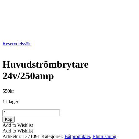
Reservdelssök
Huvudströmbrytare
24v/250amp
550
kr
1 i lager
Huvudströmbrytare
24v/250amp
Köp
mängd
Add to Wishlist
Add to Wishlist
Artikelnr:
1271091
Kategorier:
Båtprodukter
,
Elutrustning
,