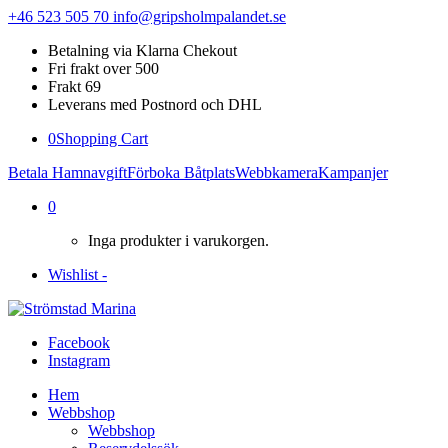
+46 523 505 70
info@gripsholmpalandet.se
Betalning via Klarna Chekout
Fri frakt over 500
Frakt 69
Leverans med Postnord och DHL
0
Shopping Cart
Betala Hamnavgift
Förboka Båtplats
Webbkamera
Kampanjer
0
Inga produkter i varukorgen.
Wishlist -
Facebook
Instagram
Hem
Webbshop
Webbshop