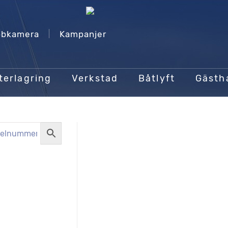
bkamera
Kampanjer
terlagring
Verkstad
Båtlyft
Gäst