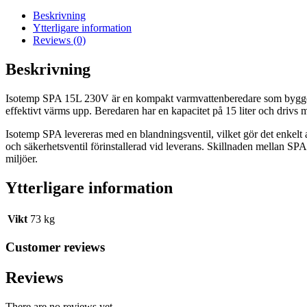
mängd
Beskrivning
Ytterligare information
Reviews (0)
Beskrivning
Isotemp SPA 15L 230V är en kompakt varmvattenberedare som bygger p
effektivt värms upp. Beredaren har en kapacitet på 15 liter och driv
Isotemp SPA levereras med en blandningsventil, vilket gör det enkelt
och säkerhetsventil förinstallerad vid leverans. Skillnaden mellan SPA 
miljöer.
Ytterligare information
Vikt
73 kg
Customer reviews
Reviews
There are no reviews yet.