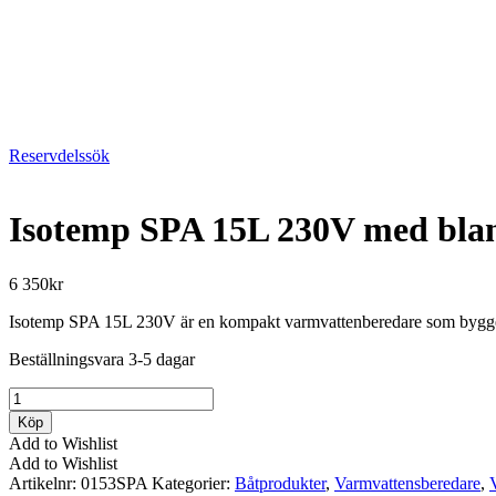
Reservdelssök
Isotemp SPA 15L 230V med bla
6 350
kr
Isotemp SPA 15L 230V är en kompakt varmvattenberedare som bygge
Beställningsvara 3-5 dagar
Isotemp
SPA
Köp
15L
Add to Wishlist
230V
Add to Wishlist
med
Artikelnr:
0153SPA
Kategorier:
Båtprodukter
,
Varmvattensberedare
,
bland