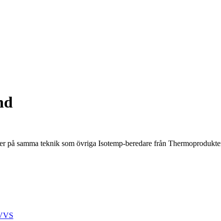
nd
r på samma teknik som övriga Isotemp-beredare från Thermoprodukt
VVS