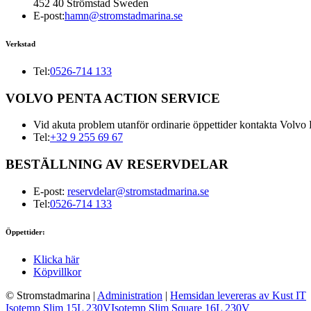
452 40 Strömstad Sweden
E-post:
hamn@stromstadmarina.se
Verkstad
Tel:
0526-714 133
VOLVO PENTA ACTION SERVICE
Vid akuta problem utanför ordinarie öppettider kontakta Volvo 
Tel:
+32 9 255 69 67
BESTÄLLNING AV RESERVDELAR
E-post:
reservdelar@stromstadmarina.se
Tel:
0526-714 133
Öppettider:
Klicka här
Köpvillkor
© Stromstadmarina
|
Administration
|
Hemsidan levereras av Kust IT
Isotemp Slim 15L 230V
Isotemp Slim Square 16L 230V