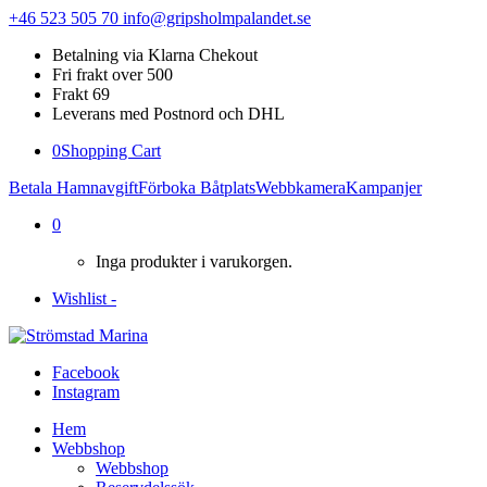
+46 523 505 70
info@gripsholmpalandet.se
Betalning via Klarna Chekout
Fri frakt over 500
Frakt 69
Leverans med Postnord och DHL
0
Shopping Cart
Betala Hamnavgift
Förboka Båtplats
Webbkamera
Kampanjer
0
Inga produkter i varukorgen.
Wishlist -
Facebook
Instagram
Hem
Webbshop
Webbshop