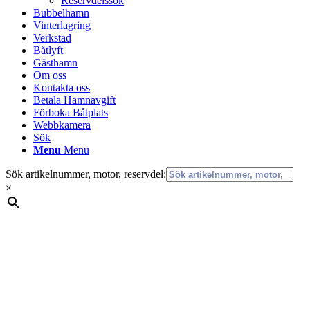
Reservdelssök
Bubbelhamn
Vinterlagring
Verkstad
Båtlyft
Gästhamn
Om oss
Kontakta oss
Betala Hamnavgift
Förboka Båtplats
Webbkamera
Sök
Menu
Menu
Sök artikelnummer, motor, reservdel:
×