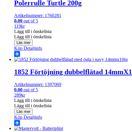
Polerrulle Turtle 200g
Artikelnummer: 1760281
0.00
out of 5
119
kr
Lägg till i önskelista
Lägg till i önskelista
Läs mer
Köp
Detaljinfo
Share
1852 Förtöjning dubbelflätad 14mmX
Artikelnummer: 1397069
0.00
out of 5
289
kr
Lägg till i önskelista
Lägg till i önskelista
Läs mer
Köp
Detaljinfo
Share