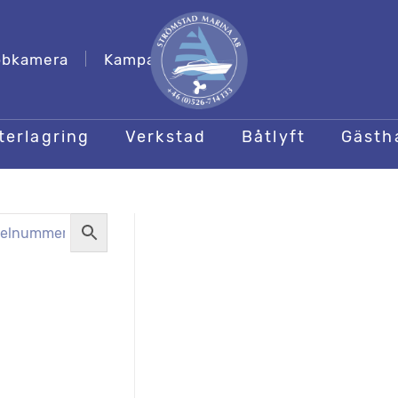
bkamera
Kampanjer
terlagring
Verkstad
Båtlyft
Gäst