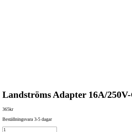
Landströms Adapter 16A/250V
365
kr
Beställningsvara 3-5 dagar
Landströms