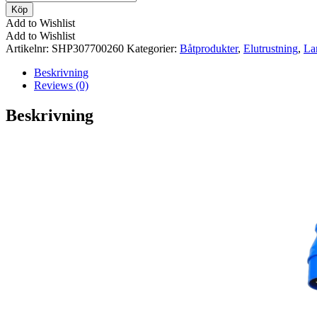
Adapter
Köp
16A/250V-
Add to Wishlist
CEE
Add to Wishlist
plug
Artikelnr:
SHP307700260
Kategorier:
Båtprodukter
,
Elutrustning
,
La
mängd
Beskrivning
Reviews (0)
Beskrivning