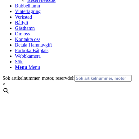
Reservdelssök
Bubbelhamn
Vinterlagring
Verkstad
Båtlyft
Gästhamn
Om oss
Kontakta oss
Betala Hamnavgift
Förboka Båtplats
Webbkamera
Sök
Menu
Menu
Sök artikelnummer, motor, reservdel:
×