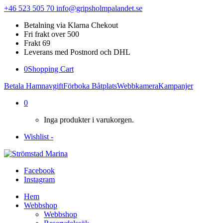
+46 523 505 70
info@gripsholmpalandet.se
Betalning via Klarna Chekout
Fri frakt over 500
Frakt 69
Leverans med Postnord och DHL
0
Shopping Cart
Betala Hamnavgift
Förboka Båtplats
Webbkamera
Kampanjer
0
Inga produkter i varukorgen.
Wishlist -
Facebook
Instagram
Hem
Webbshop
Webbshop