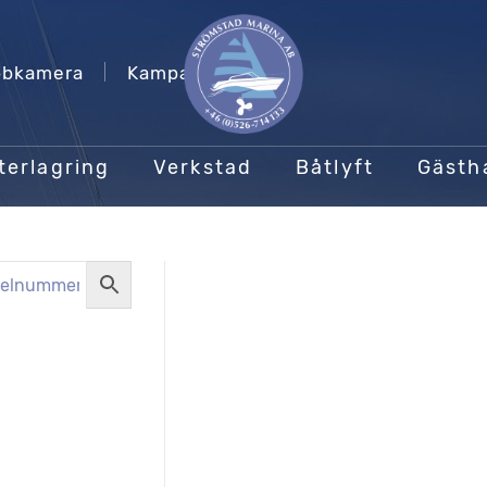
bkamera
Kampanjer
terlagring
Verkstad
Båtlyft
Gäst