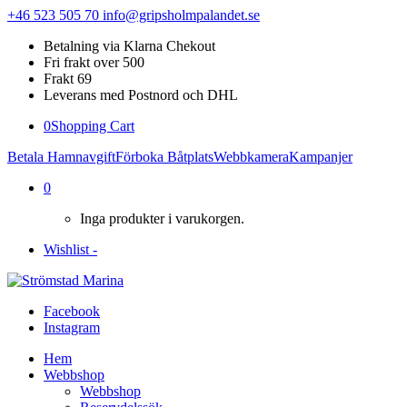
+46 523 505 70
info@gripsholmpalandet.se
Betalning via Klarna Chekout
Fri frakt over 500
Frakt 69
Leverans med Postnord och DHL
0
Shopping Cart
Betala Hamnavgift
Förboka Båtplats
Webbkamera
Kampanjer
0
Inga produkter i varukorgen.
Wishlist -
Facebook
Instagram
Hem
Webbshop
Webbshop