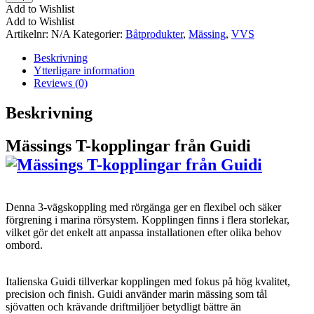
kopplingar
Add to Wishlist
från
Add to Wishlist
Guidi
Artikelnr:
N/A
Kategorier:
Båtprodukter
,
Mässing
,
VVS
mängd
Beskrivning
Ytterligare information
Reviews (0)
Beskrivning
Mässings T-kopplingar från Guidi
Denna 3-vägskoppling med rörgänga ger en flexibel och säker
förgrening i marina rörsystem. Kopplingen finns i flera storlekar,
vilket gör det enkelt att anpassa installationen efter olika behov
ombord.
Italienska Guidi tillverkar kopplingen med fokus på hög kvalitet,
precision och finish. Guidi använder marin mässing som tål
sjövatten och krävande driftmiljöer betydligt bättre än