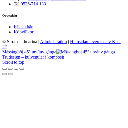
Tel:
0526-714 133
Öppettider:
Klicka här
Köpvillkor
© Stromstadmarina
|
Administration
|
Hemsidan levereras av Kust
IT
Mässingböj 45° utv/inv gänga
Trudesign – kulventiler i komposit
Scroll to top