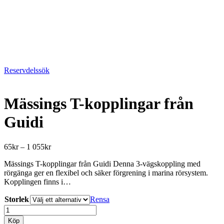
Reservdelssök
Mässings T-kopplingar från
Guidi
Prisintervall:
65
kr
–
1 055
kr
65kr
Mässings T-kopplingar från Guidi Denna 3-vägskoppling med
till
rörgänga ger en flexibel och säker förgrening i marina rörsystem.
1
Kopplingen finns i…
055kr
Storlek
Rensa
Mässings
T-
Köp