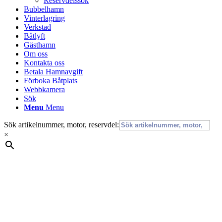
Reservdelssök
Bubbelhamn
Vinterlagring
Verkstad
Båtlyft
Gästhamn
Om oss
Kontakta oss
Betala Hamnavgift
Förboka Båtplats
Webbkamera
Sök
Menu
Menu
Sök artikelnummer, motor, reservdel:
×