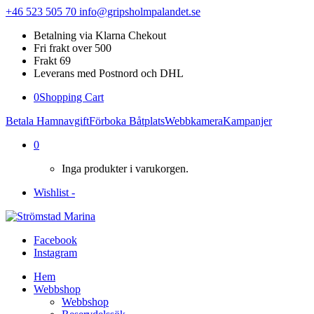
+46 523 505 70
info@gripsholmpalandet.se
Betalning via Klarna Chekout
Fri frakt over 500
Frakt 69
Leverans med Postnord och DHL
0
Shopping Cart
Betala Hamnavgift
Förboka Båtplats
Webbkamera
Kampanjer
0
Inga produkter i varukorgen.
Wishlist -
Facebook
Instagram
Hem
Webbshop
Webbshop