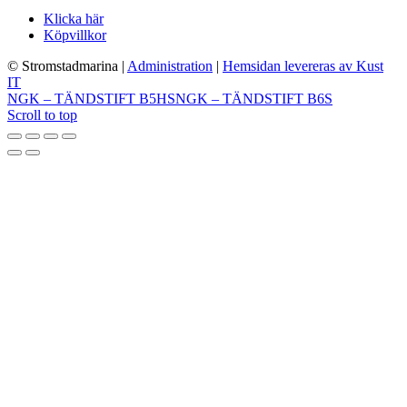
Klicka här
Köpvillkor
© Stromstadmarina
|
Administration
|
Hemsidan levereras av Kust
IT
NGK – TÄNDSTIFT B5HS
NGK – TÄNDSTIFT B6S
Scroll to top