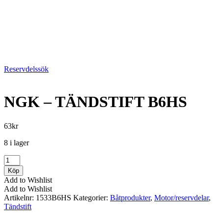
Reservdelssök
NGK – TÄNDSTIFT B6HS
63
kr
8 i lager
NGK
-
Köp
TÄNDSTIFT
Add to Wishlist
B6HS
Add to Wishlist
mängd
Artikelnr:
1533B6HS
Kategorier:
Båtprodukter
,
Motor/reservdelar
,
Tändstift