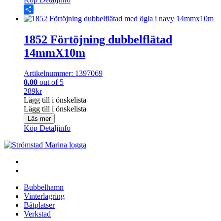
Share
1852 Förtöjning dubbelflätad
14mmX10m
Artikelnummer: 1397069
0.00
out of 5
289
kr
Lägg till i önskelista
Lägg till i önskelista
Läs mer
Köp
Detaljinfo
Bubbelhamn
Vinterlagring
Båtplatser
Verkstad