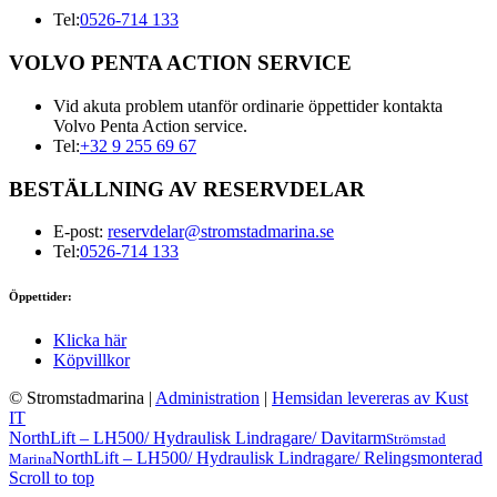
Tel:
0526-714 133
VOLVO PENTA ACTION SERVICE
Vid akuta problem utanför ordinarie öppettider kontakta
Volvo Penta Action service.
Tel:
+32 9 255 69 67
BESTÄLLNING AV RESERVDELAR
E-post:
reservdelar@stromstadmarina.se
Tel:
0526-714 133
Öppettider:
Klicka här
Köpvillkor
© Stromstadmarina
|
Administration
|
Hemsidan levereras av Kust
IT
NorthLift – LH500/ Hydraulisk Lindragare/ Davitarm
Strömstad
NorthLift – LH500/ Hydraulisk Lindragare/ Relingsmonterad
Marina
Scroll to top