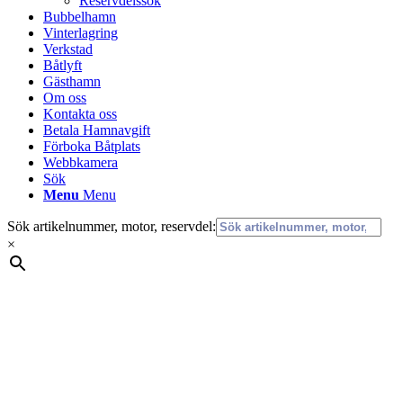
Reservdelssök
Bubbelhamn
Vinterlagring
Verkstad
Båtlyft
Gästhamn
Om oss
Kontakta oss
Betala Hamnavgift
Förboka Båtplats
Webbkamera
Sök
Menu
Menu
Sök artikelnummer, motor, reservdel:
×