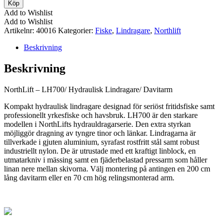
-
Köp
LH700/
Add to Wishlist
Hydraulisk
Add to Wishlist
Lindragare/
Artikelnr:
40016
Kategorier:
Fiske
,
Lindragare
,
Northlift
Davitarm
mängd
Beskrivning
Beskrivning
NorthLift – LH700/ Hydraulisk Lindragare/ Davitarm
Kompakt hydraulisk lindragare designad för seriöst fritidsfiske samt
professionellt yrkesfiske och havsbruk. LH700 är den starkare
modellen i NorthLifts hydrauldragarserie. Den extra styrkan
möjliggör dragning av tyngre tinor och länkar. Lindragarna är
tillverkade i gjuten aluminium, syrafast rostfritt stål samt robust
industriellt nylon. De är utrustade med ett kraftigt linblock, en
utmatarkniv i mässing samt en fjäderbelastad pressarm som håller
linan nere mellan skivorna. Välj montering på antingen en 200 cm
lång davitarm eller en 70 cm hög relingsmonterad arm.