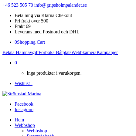
+46 523 505 70
info@gripsholmpalandet.se
Betalning via Klarna Chekout
Fri frakt over 500
Frakt 69
Leverans med Postnord och DHL
0
Shopping Cart
Betala Hamnavgift
Förboka Båtplats
Webbkamera
Kampanjer
0
Inga produkter i varukorgen.
Wishlist -
Facebook
Instagram
Hem
Webbshop
Webbshop