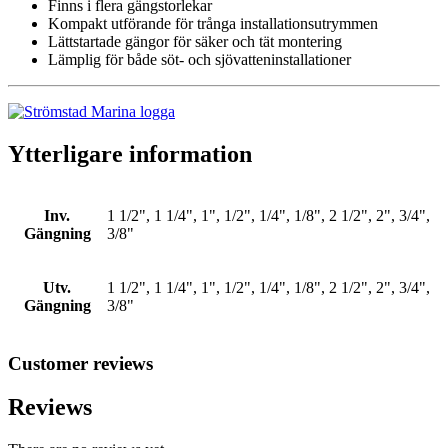
Finns i flera gängstorlekar
Kompakt utförande för trånga installationsutrymmen
Lättstartade gängor för säker och tät montering
Lämplig för både söt- och sjövatteninstallationer
Ytterligare information
Inv.
1 1/2", 1 1/4", 1", 1/2", 1/4", 1/8", 2 1/2", 2", 3/4",
Gängning
3/8"
Utv.
1 1/2", 1 1/4", 1", 1/2", 1/4", 1/8", 2 1/2", 2", 3/4",
Gängning
3/8"
Customer reviews
Reviews