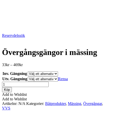
Reservdelssök
Övergångsgängor i mässing
Prisintervall:
33
kr
–
469
kr
33kr
Inv. Gängning
till
469kr
Utv. Gängning
Rensa
Övergångsgängor
i
Köp
mässing
Add to Wishlist
mängd
Add to Wishlist
Artikelnr:
N/A
Kategorier:
Båtprodukter
,
Mässing
,
Övergångar
,
VVS