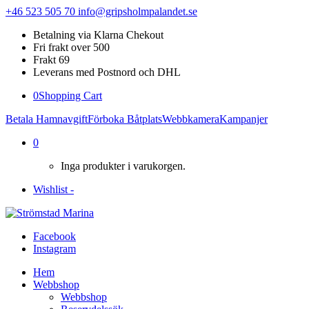
+46 523 505 70
info@gripsholmpalandet.se
Betalning via Klarna Chekout
Fri frakt over 500
Frakt 69
Leverans med Postnord och DHL
0
Shopping Cart
Betala Hamnavgift
Förboka Båtplats
Webbkamera
Kampanjer
0
Inga produkter i varukorgen.
Wishlist -
Facebook
Instagram
Hem
Webbshop
Webbshop