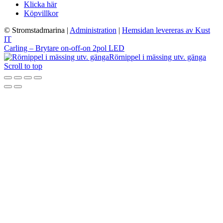
Klicka här
Köpvillkor
© Stromstadmarina
|
Administration
|
Hemsidan levereras av Kust
IT
Carling – Brytare on-off-on 2pol LED
Rörnippel i mässing utv. gänga
Scroll to top