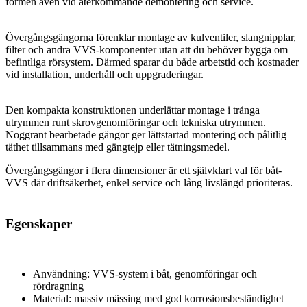
formen även vid återkommande demontering och service.
Övergångsgängorna förenklar montage av kulventiler, slangnipplar,
filter och andra VVS-komponenter utan att du behöver bygga om
befintliga rörsystem. Därmed sparar du både arbetstid och kostnader
vid installation, underhåll och uppgraderingar.
Den kompakta konstruktionen underlättar montage i trånga
utrymmen runt skrovgenomföringar och tekniska utrymmen.
Noggrant bearbetade gängor ger lättstartad montering och pålitlig
täthet tillsammans med gängtejp eller tätningsmedel.
Övergångsgängor i flera dimensioner är ett självklart val för båt-
VVS där driftsäkerhet, enkel service och lång livslängd prioriteras.
Egenskaper
Användning: VVS-system i båt, genomföringar och
rördragning
Material: massiv mässing med god korrosionsbeständighet