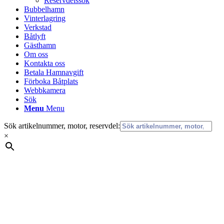
Reservdelssök
Bubbelhamn
Vinterlagring
Verkstad
Båtlyft
Gästhamn
Om oss
Kontakta oss
Betala Hamnavgift
Förboka Båtplats
Webbkamera
Sök
Menu
Menu
Sök artikelnummer, motor, reservdel:
×