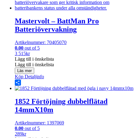
Mastervolt – BattMan Pro
Batteriövervakning
Artikelnummer: 70405070
0.00
out of 5
3 515
kr
Lägg till i önskelista
Lägg till i önskelista
Läs mer
Köp
Detaljinfo
Share
1852 Förtöjning dubbelflätad
14mmX10m
Artikelnummer: 1397069
0.00
out of 5
289
kr