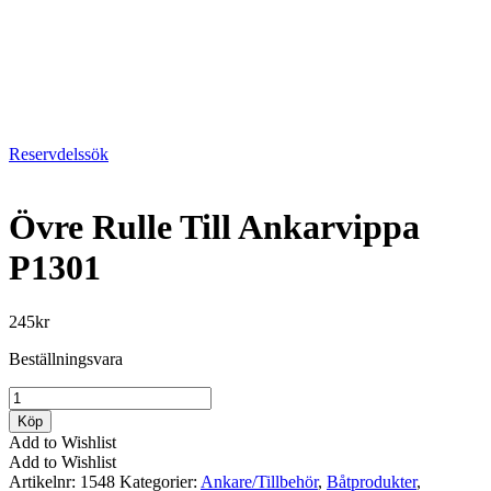
Reservdelssök
Övre Rulle Till Ankarvippa
P1301
245
kr
Beställningsvara
Övre
Rulle
Köp
Till
Add to Wishlist
Ankarvippa
Add to Wishlist
P1301
Artikelnr:
1548
Kategorier:
Ankare/Tillbehör
,
Båtprodukter
,