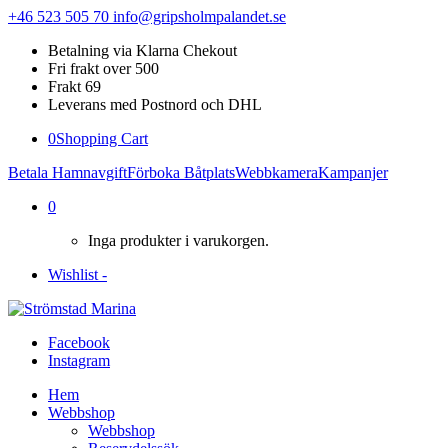
+46 523 505 70
info@gripsholmpalandet.se
Betalning via Klarna Chekout
Fri frakt over 500
Frakt 69
Leverans med Postnord och DHL
0
Shopping Cart
Betala Hamnavgift
Förboka Båtplats
Webbkamera
Kampanjer
0
Inga produkter i varukorgen.
Wishlist -
Facebook
Instagram
Hem
Webbshop
Webbshop