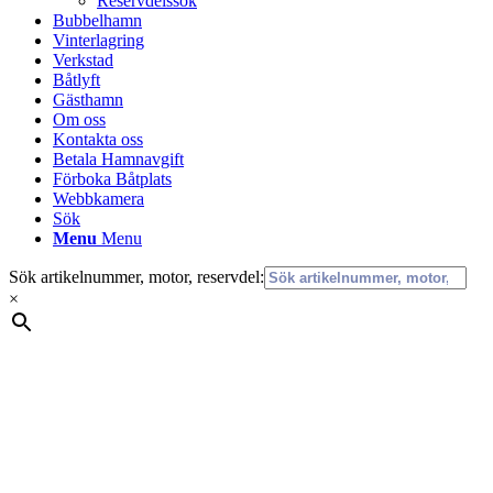
Reservdelssök
Bubbelhamn
Vinterlagring
Verkstad
Båtlyft
Gästhamn
Om oss
Kontakta oss
Betala Hamnavgift
Förboka Båtplats
Webbkamera
Sök
Menu
Menu
Sök artikelnummer, motor, reservdel:
×