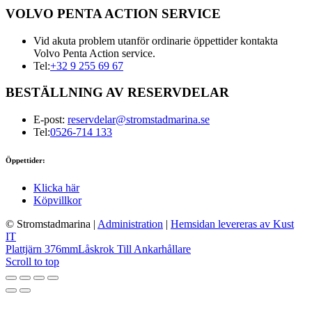
VOLVO PENTA ACTION SERVICE
Vid akuta problem utanför ordinarie öppettider kontakta
Volvo Penta Action service.
Tel:
+32 9 255 69 67
BESTÄLLNING AV RESERVDELAR
E-post:
reservdelar@stromstadmarina.se
Tel:
0526-714 133
Öppettider:
Klicka här
Köpvillkor
© Stromstadmarina
|
Administration
|
Hemsidan levereras av Kust
IT
Plattjärn 376mm
Låskrok Till Ankarhållare
Scroll to top