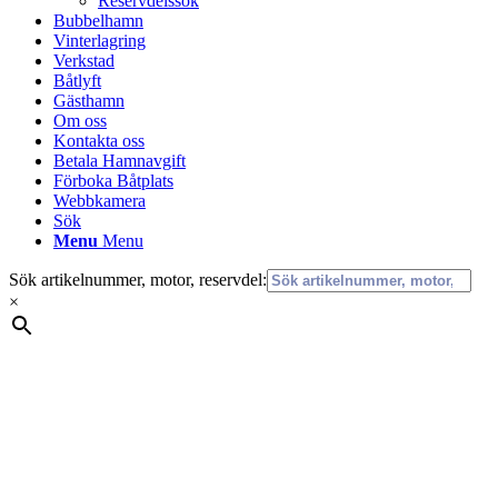
Reservdelssök
Bubbelhamn
Vinterlagring
Verkstad
Båtlyft
Gästhamn
Om oss
Kontakta oss
Betala Hamnavgift
Förboka Båtplats
Webbkamera
Sök
Menu
Menu
Sök artikelnummer, motor, reservdel:
×