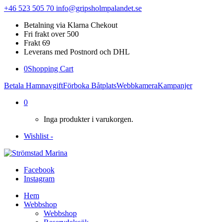
+46 523 505 70
info@gripsholmpalandet.se
Betalning via Klarna Chekout
Fri frakt over 500
Frakt 69
Leverans med Postnord och DHL
0
Shopping Cart
Betala Hamnavgift
Förboka Båtplats
Webbkamera
Kampanjer
0
Inga produkter i varukorgen.
Wishlist -
Facebook
Instagram
Hem
Webbshop
Webbshop