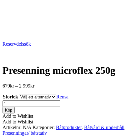
Reservdelssök
Presenning microflex 250g
Prisintervall:
679
kr
–
2 999
kr
679kr
Storlek
till
Rensa
2
Presenning
999kr
microflex
Köp
250g
Add to Wishlist
mängd
Add to Wishlist
Artikelnr:
N/A
Kategorier:
Båtprodukter
,
Båtvård & underhåll
,
Presenningar/ båtstativ