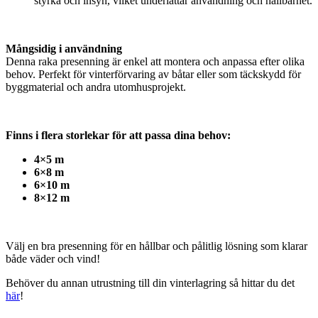
styrka och insyn, vilket underlättar användning och hållbarhet.
Mångsidig i användning
Denna raka presenning är enkel att montera och anpassa efter olika
behov. Perfekt för vinterförvaring av båtar eller som täckskydd för
byggmaterial och andra utomhusprojekt.
Finns i flera storlekar för att passa dina behov:
4×5 m
6×8 m
6×10 m
8×12 m
Välj en bra presenning för en hållbar och pålitlig lösning som klarar
både väder och vind!
Behöver du annan utrustning till din vinterlagring så hittar du det
här
!