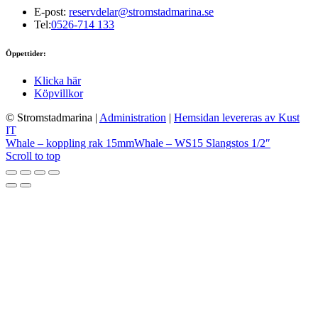
E-post:
reservdelar@stromstadmarina.se
Tel:
0526-714 133
Öppettider:
Klicka här
Köpvillkor
© Stromstadmarina
|
Administration
|
Hemsidan levereras av Kust
IT
Whale – koppling rak 15mm
Whale – WS15 Slangstos 1/2″
Scroll to top