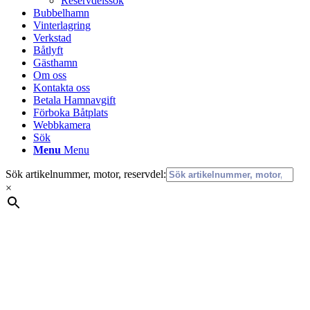
Reservdelssök
Bubbelhamn
Vinterlagring
Verkstad
Båtlyft
Gästhamn
Om oss
Kontakta oss
Betala Hamnavgift
Förboka Båtplats
Webbkamera
Sök
Menu
Menu
Sök artikelnummer, motor, reservdel:
×