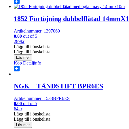
Share
1852 Förtöjning dubbelflätad 14mmX
Artikelnummer: 1397069
0.00
out of 5
289
kr
Lägg till i önskelista
Lägg till i önskelista
Läs mer
Köp
Detaljinfo
Share
NGK – TÄNDSTIFT BPR6ES
Artikelnummer: 1533BPR6ES
0.00
out of 5
64
kr
Lägg till i önskelista
Lägg till i önskelista
Läs mer