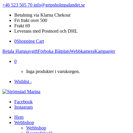
+46 523 505 70
info@gripsholmpalandet.se
Betalning via Klarna Chekout
Fri frakt over 500
Frakt 69
Leverans med Postnord och DHL
0
Shopping Cart
Betala Hamnavgift
Förboka Båtplats
Webbkamera
Kampanjer
0
Inga produkter i varukorgen.
Wishlist -
Facebook
Instagram
Hem
Webbshop
Webbshop