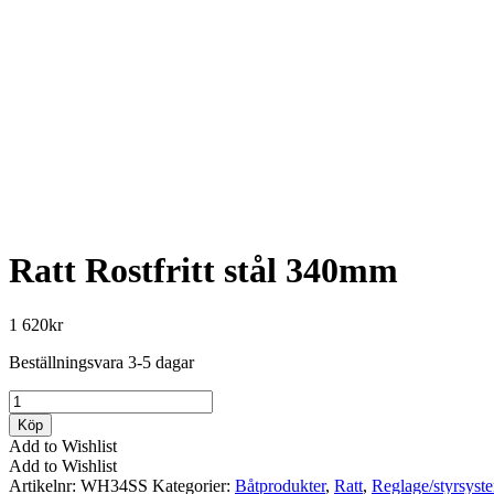
Ratt Rostfritt stål 340mm
1 620
kr
Beställningsvara 3-5 dagar
Ratt
Rostfritt
Köp
stål
Add to Wishlist
340mm
Add to Wishlist
mängd
Artikelnr:
WH34SS
Kategorier:
Båtprodukter
,
Ratt
,
Reglage/styrsyst