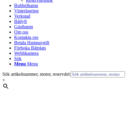
Reservdelssök
Bubbelhamn
Vinterlagring
Verkstad
Båtlyft
Gästhamn
Om oss
Kontakta oss
Betala Hamnavgift
Förboka Båtplats
Webbkamera
Sök
Menu
Menu
Sök artikelnummer, motor, reservdel:
×