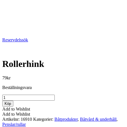
Reservdelssök
Rollerhink
79
kr
Beställningsvara
Rollerhink
mängd
Köp
Add to Wishlist
Add to Wishlist
Artikelnr:
16910
Kategorier:
Båtprodukter
,
Båtvård & underhåll
,
Penslar/rullar