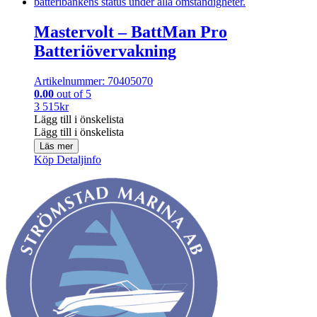
Mastervolt – BattMan Pro
Batteriövervakning
Artikelnummer: 70405070
0.00
out of 5
3 515
kr
Lägg till i önskelista
Lägg till i önskelista
Läs mer
Köp
Detaljinfo