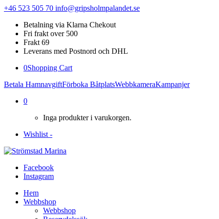
+46 523 505 70
info@gripsholmpalandet.se
Betalning via Klarna Chekout
Fri frakt over 500
Frakt 69
Leverans med Postnord och DHL
0
Shopping Cart
Betala Hamnavgift
Förboka Båtplats
Webbkamera
Kampanjer
0
Inga produkter i varukorgen.
Wishlist -
Facebook
Instagram
Hem
Webbshop
Webbshop