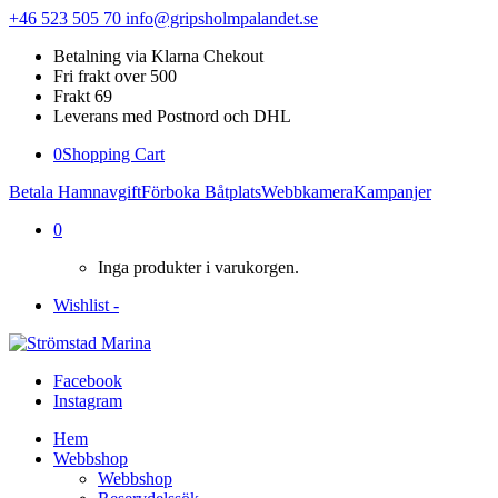
+46 523 505 70
info@gripsholmpalandet.se
Betalning via Klarna Chekout
Fri frakt over 500
Frakt 69
Leverans med Postnord och DHL
0
Shopping Cart
Betala Hamnavgift
Förboka Båtplats
Webbkamera
Kampanjer
0
Inga produkter i varukorgen.
Wishlist -
Facebook
Instagram
Hem
Webbshop
Webbshop