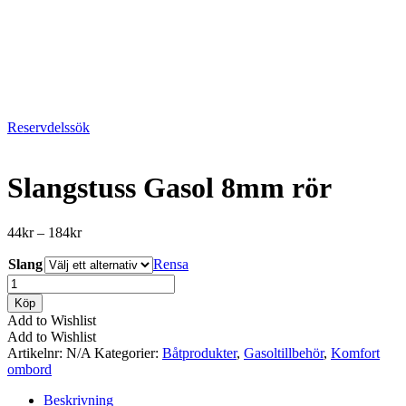
Reservdelssök
Slangstuss Gasol 8mm rör
Prisintervall:
44
kr
–
184
kr
44kr
Slang
till
Rensa
184kr
Slangstuss
Gasol
Köp
8mm
Add to Wishlist
rör
Add to Wishlist
mängd
Artikelnr:
N/A
Kategorier:
Båtprodukter
,
Gasoltillbehör
,
Komfort
ombord
Beskrivning