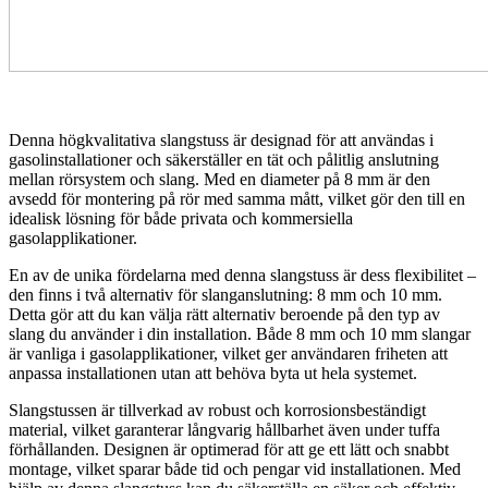
Denna högkvalitativa slangstuss är designad för att användas i
gasolinstallationer och säkerställer en tät och pålitlig anslutning
mellan rörsystem och slang. Med en diameter på 8 mm är den
avsedd för montering på rör med samma mått, vilket gör den till en
idealisk lösning för både privata och kommersiella
gasolapplikationer.
En av de unika fördelarna med denna slangstuss är dess flexibilitet –
den finns i två alternativ för slanganslutning: 8 mm och 10 mm.
Detta gör att du kan välja rätt alternativ beroende på den typ av
slang du använder i din installation. Både 8 mm och 10 mm slangar
är vanliga i gasolapplikationer, vilket ger användaren friheten att
anpassa installationen utan att behöva byta ut hela systemet.
Slangstussen är tillverkad av robust och korrosionsbeständigt
material, vilket garanterar långvarig hållbarhet även under tuffa
förhållanden. Designen är optimerad för att ge ett lätt och snabbt
montage, vilket sparar både tid och pengar vid installationen. Med