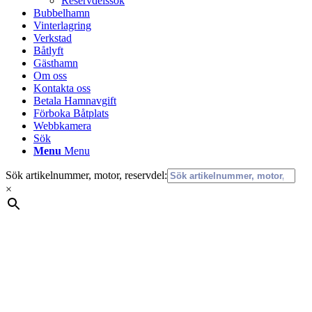
Reservdelssök
Bubbelhamn
Vinterlagring
Verkstad
Båtlyft
Gästhamn
Om oss
Kontakta oss
Betala Hamnavgift
Förboka Båtplats
Webbkamera
Sök
Menu
Menu
Sök artikelnummer, motor, reservdel:
×