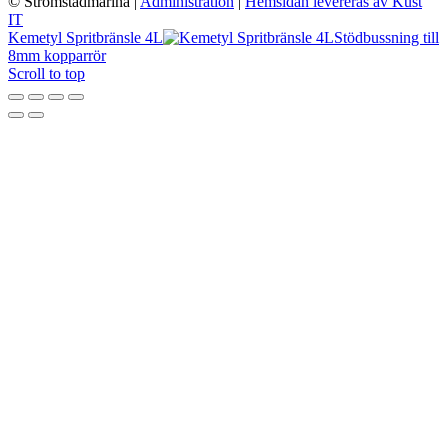
© Stromstadmarina
|
Administration
|
Hemsidan levereras av Kust
IT
Kemetyl Spritbränsle 4L
Stödbussning till
8mm kopparrör
Scroll to top