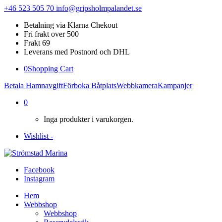
+46 523 505 70
info@gripsholmpalandet.se
Betalning via Klarna Chekout
Fri frakt over 500
Frakt 69
Leverans med Postnord och DHL
0
Shopping Cart
Betala Hamnavgift
Förboka Båtplats
Webbkamera
Kampanjer
0
Inga produkter i varukorgen.
Wishlist -
Facebook
Instagram
Hem
Webbshop
Webbshop