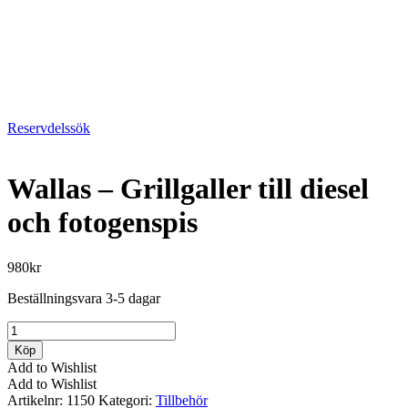
Reservdelssök
Wallas – Grillgaller till diesel
och fotogenspis
980
kr
Beställningsvara 3-5 dagar
Wallas
-
Köp
Grillgaller
Add to Wishlist
till
Add to Wishlist
diesel
Artikelnr:
1150
Kategori:
Tillbehör