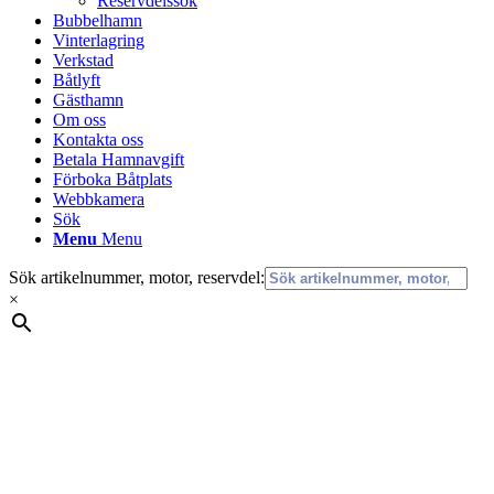
Reservdelssök
Bubbelhamn
Vinterlagring
Verkstad
Båtlyft
Gästhamn
Om oss
Kontakta oss
Betala Hamnavgift
Förboka Båtplats
Webbkamera
Sök
Menu
Menu
Sök artikelnummer, motor, reservdel:
×