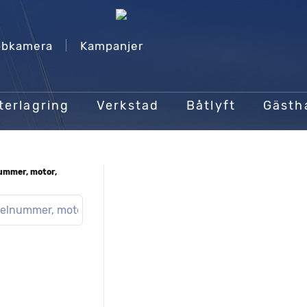
bkamera
Kampanjer
terlagring
Verkstad
Båtlyft
Gäst
nummer, motor,