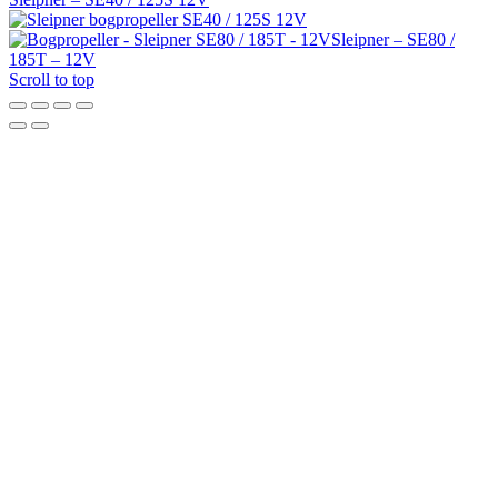
Sleipner – SE80 /
185T – 12V
Scroll to top