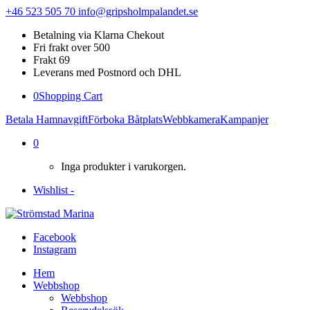
+46 523 505 70
info@gripsholmpalandet.se
Betalning via Klarna Chekout
Fri frakt over 500
Frakt 69
Leverans med Postnord och DHL
0
Shopping Cart
Betala Hamnavgift
Förboka Båtplats
Webbkamera
Kampanjer
0
Inga produkter i varukorgen.
Wishlist -
Facebook
Instagram
Hem
Webbshop
Webbshop