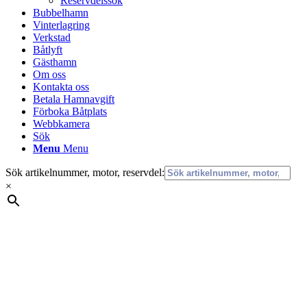
Reservdelssök
Bubbelhamn
Vinterlagring
Verkstad
Båtlyft
Gästhamn
Om oss
Kontakta oss
Betala Hamnavgift
Förboka Båtplats
Webbkamera
Sök
Menu
Menu
Sök artikelnummer, motor, reservdel:
×