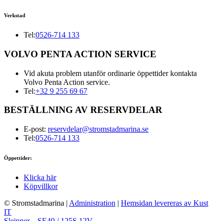
Verkstad
Tel:
0526-714 133
VOLVO PENTA ACTION SERVICE
Vid akuta problem utanför ordinarie öppettider kontakta
Volvo Penta Action service.
Tel:
+32 9 255 69 67
BESTÄLLNING AV RESERVDELAR
E-post:
reservdelar@stromstadmarina.se
Tel:
0526-714 133
Öppettider:
Klicka här
Köpvillkor
© Stromstadmarina
|
Administration
|
Hemsidan levereras av Kust
IT
Sleipner – SE40 / 125S 12V