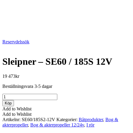
Reservdelssök
Sleipner – SE60 / 185S 12V
19 473
kr
Beställningsvara 3-5 dagar
Sleipner
-
Köp
SE60
Add to Wishlist
/
Add to Wishlist
185S
Artikelnr:
SE60/185S2-12V
Kategorier:
Båtprodukter
,
Bog &
12V
akterpropeller
,
Bog & akterpropeller 12/24v
,
I rör
mängd