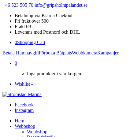
+46 523 505 70
info@gripsholmpalandet.se
Betalning via Klarna Chekout
Fri frakt over 500
Frakt 69
Leverans med Postnord och DHL
0
Shopping Cart
Betala Hamnavgift
Förboka Båtplats
Webbkamera
Kampanjer
0
Inga produkter i varukorgen.
Wishlist -
Facebook
Instagram
Hem
Webbshop
Webbshop