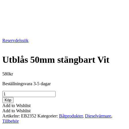
Reservdelssök
Utblås 50mm stängbart Vit
580
kr
Beställningsvara 3-5 dagar
Utblås
50mm
Köp
stängbart
Add to Wishlist
Vit
Add to Wishlist
mängd
Artikelnr:
EB2352
Kategorier:
Båtprodukter
,
Dieselvärmare
,
Tillbehör