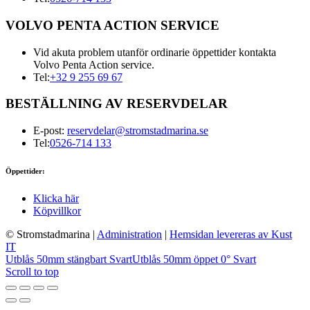
VOLVO PENTA ACTION SERVICE
Vid akuta problem utanför ordinarie öppettider kontakta
Volvo Penta Action service.
Tel:
+32 9 255 69 67
BESTÄLLNING AV RESERVDELAR
E-post:
reservdelar@stromstadmarina.se
Tel:
0526-714 133
Öppettider:
Klicka här
Köpvillkor
© Stromstadmarina
|
Administration
|
Hemsidan levereras av Kust
IT
Utblås 50mm stängbart Svart
Utblås 50mm öppet 0° Svart
Scroll to top