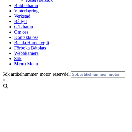
Reservdelssök
Bubbelhamn
Vinterlagring
Verkstad
Båtlyft
Gästhamn
Om oss
Kontakta oss
Betala Hamnavgift
Förboka Båtplats
Webbkamera
Sök
Menu
Menu
Sök artikelnummer, motor, reservdel:
×