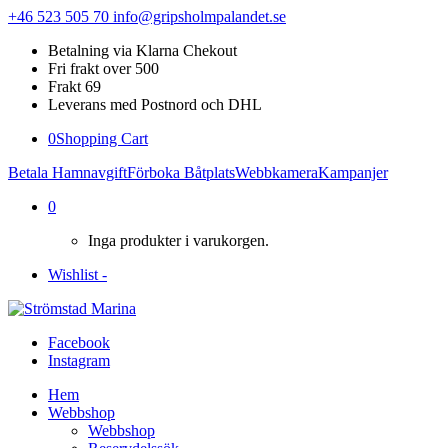
+46 523 505 70
info@gripsholmpalandet.se
Betalning via Klarna Chekout
Fri frakt over 500
Frakt 69
Leverans med Postnord och DHL
0
Shopping Cart
Betala Hamnavgift
Förboka Båtplats
Webbkamera
Kampanjer
0
Inga produkter i varukorgen.
Wishlist -
Facebook
Instagram
Hem
Webbshop
Webbshop