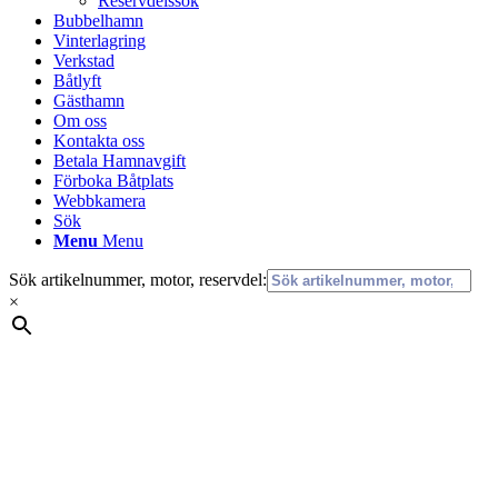
Reservdelssök
Bubbelhamn
Vinterlagring
Verkstad
Båtlyft
Gästhamn
Om oss
Kontakta oss
Betala Hamnavgift
Förboka Båtplats
Webbkamera
Sök
Menu
Menu
Sök artikelnummer, motor, reservdel:
×