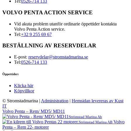
Tel:
0526-714 133
VOLVO PENTA ACTION SERVICE
Vid akuta problem utanför ordinarie öppettider kontakta
Volvo Penta Action service.
Tel:
+32 9 255 69 67
BESTÄLLNING AV RESERVDELAR
E-post:
reservdelar@stromstadmarina.se
Tel:
0526-714 133
Öppettider:
Klicka här
Köpvillkor
© Stromstadmarina
|
Administration
|
Hemsidan levereras av Kust
IT
Volvo Penta – Rem/ MD5/ MD11
Strömstad Marina Ab
Volvo
Strömstad Marina AB
Penta – Rem 22- motorer