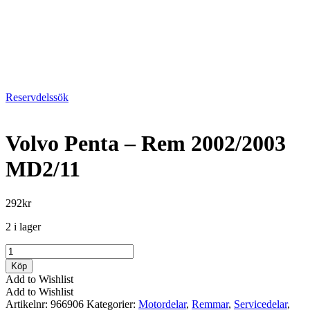
Reservdelssök
Volvo Penta – Rem 2002/2003
MD2/11
292
kr
2 i lager
Volvo
Penta
Köp
-
Add to Wishlist
Rem
Add to Wishlist
2002/2003
Artikelnr:
966906
Kategorier:
Motordelar
,
Remmar
,
Servicedelar
,