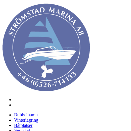
Bubbelhamn
Vinterlagring
Båtplatser
Verkstad