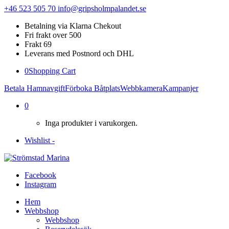
+46 523 505 70
info@gripsholmpalandet.se
Betalning via Klarna Chekout
Fri frakt over 500
Frakt 69
Leverans med Postnord och DHL
0
Shopping Cart
Betala Hamnavgift
Förboka Båtplats
Webbkamera
Kampanjer
0
Inga produkter i varukorgen.
Wishlist -
Facebook
Instagram
Hem
Webbshop
Webbshop