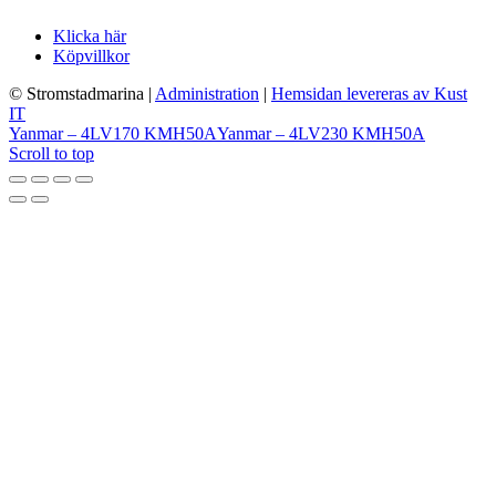
Klicka här
Köpvillkor
© Stromstadmarina
|
Administration
|
Hemsidan levereras av Kust
IT
Yanmar – 4LV170 KMH50A
Yanmar – 4LV230 KMH50A
Scroll to top