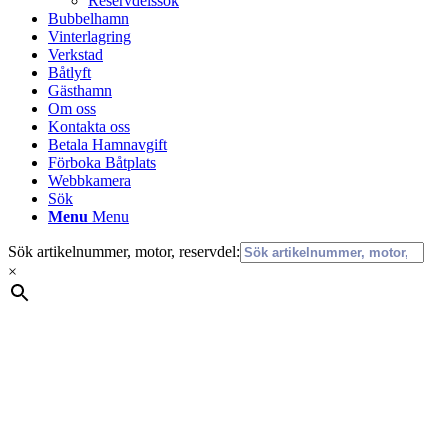
Reservdelssök
Bubbelhamn
Vinterlagring
Verkstad
Båtlyft
Gästhamn
Om oss
Kontakta oss
Betala Hamnavgift
Förboka Båtplats
Webbkamera
Sök
Menu
Menu
Sök artikelnummer, motor, reservdel:
×