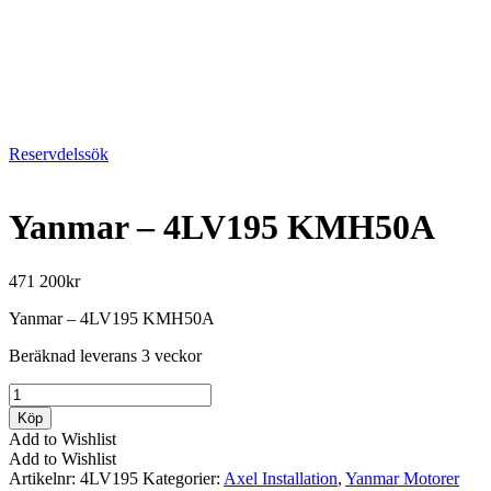
Reservdelssök
Yanmar – 4LV195 KMH50A
471 200
kr
Yanmar – 4LV195 KMH50A
Beräknad leverans 3 veckor
Yanmar
-
Köp
4LV195
Add to Wishlist
KMH50A
Add to Wishlist
mängd
Artikelnr:
4LV195
Kategorier:
Axel Installation
,
Yanmar Motorer