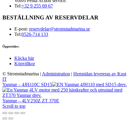
Volvo Penta Action service.
Tel:
+32 9 255 69 67
BESTÄLLNING AV RESERVDELAR
E-post:
reservdelar@stromstadmarina.se
Tel:
0526-714 133
Öppettider:
Klicka här
Köpvillkor
© Stromstadmarina
|
Administration
|
Hemsidan levereras av Kust
IT
Yanmar – 4JH110C SD15
Yanmar – 4LV250Z ZT 370E
Scroll to top