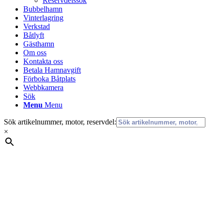
Reservdelssök
Bubbelhamn
Vinterlagring
Verkstad
Båtlyft
Gästhamn
Om oss
Kontakta oss
Betala Hamnavgift
Förboka Båtplats
Webbkamera
Sök
Menu
Menu
Sök artikelnummer, motor, reservdel:
×