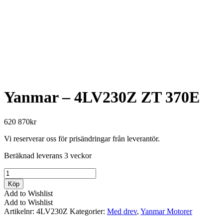
Yanmar – 4LV230Z ZT 370E
620 870
kr
Vi reserverar oss för prisändringar från leverantör.
Beräknad leverans 3 veckor
Yanmar
-
Köp
4LV230Z
Add to Wishlist
ZT
Add to Wishlist
370E
Artikelnr:
4LV230Z
Kategorier:
Med drev
,
Yanmar Motorer
mängd