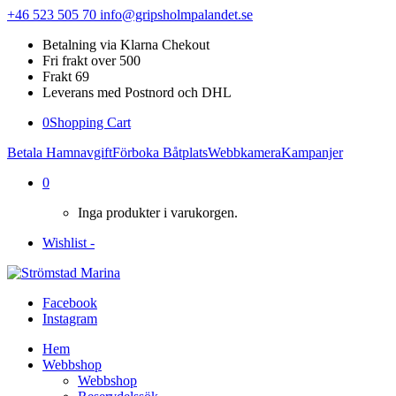
+46 523 505 70
info@gripsholmpalandet.se
Betalning via Klarna Chekout
Fri frakt over 500
Frakt 69
Leverans med Postnord och DHL
0
Shopping Cart
Betala Hamnavgift
Förboka Båtplats
Webbkamera
Kampanjer
0
Inga produkter i varukorgen.
Wishlist -
Facebook
Instagram
Hem
Webbshop
Webbshop