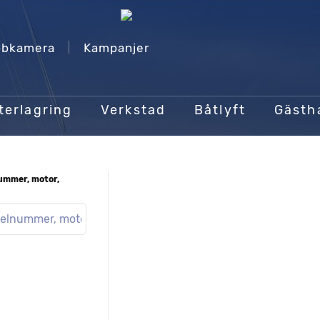
bkamera
Kampanjer
terlagring
Verkstad
Båtlyft
Gäst
nummer, motor,