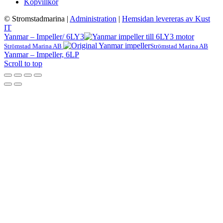
Köpvillkor
© Stromstadmarina
|
Administration
|
Hemsidan levereras av Kust
IT
Yanmar – Impeller/ 6LY3
Strömstad Marina AB
Strömstad Marina AB
Yanmar – Impeller, 6LP
Scroll to top