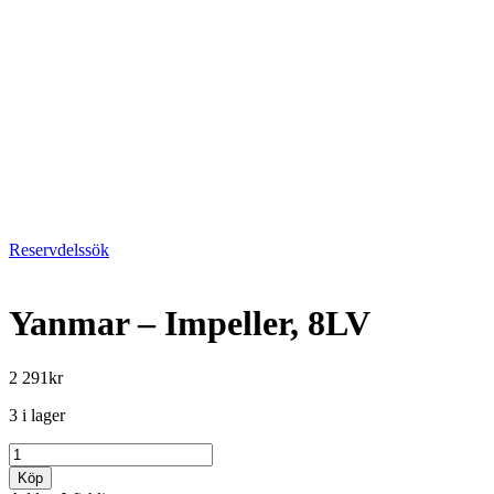
Reservdelssök
Yanmar – Impeller, 8LV
2 291
kr
3 i lager
Yanmar
-
Köp
Impeller,