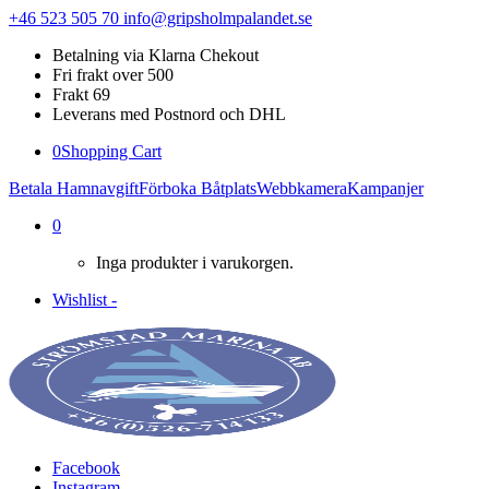
+46 523 505 70
info@gripsholmpalandet.se
Betalning via Klarna Chekout
Fri frakt over 500
Frakt 69
Leverans med Postnord och DHL
0
Shopping Cart
Betala Hamnavgift
Förboka Båtplats
Webbkamera
Kampanjer
0
Inga produkter i varukorgen.
Wishlist -
Facebook
Instagram