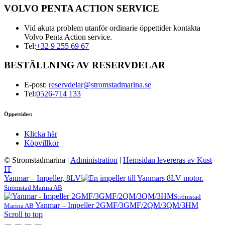
VOLVO PENTA ACTION SERVICE
Vid akuta problem utanför ordinarie öppettider kontakta
Volvo Penta Action service.
Tel:
+32 9 255 69 67
BESTÄLLNING AV RESERVDELAR
E-post:
reservdelar@stromstadmarina.se
Tel:
0526-714 133
Öppettider:
Klicka här
Köpvillkor
© Stromstadmarina
|
Administration
|
Hemsidan levereras av Kust
IT
Yanmar – Impeller, 8LV
Strömstad Marina AB
Strömstad
Yanmar – Impeller 2GMF/3GMF/2QM/3QM/3HM
Marina AB
Scroll to top