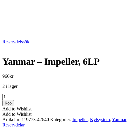
Reservdelssök
Yanmar – Impeller, 6LP
966
kr
2 i lager
Yanmar
-
Köp
Impeller,
Add to Wishlist
6LP
Add to Wishlist
mängd
Artikelnr:
119773-42640
Kategorier:
Impeller
,
Kylsystem
,
Yanmar
Reservdelar