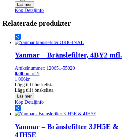
Läs mer
Köp
Detaljinfo
Relaterade produkter
Share
Yanmar – Bränslefilter, 4BY2 mfl.
Artikelnummer: 120651-55020
0.00
out of 5
1 006
kr
Lägg till i önskelista
Lägg till i önskelista
Läs mer
Köp
Detaljinfo
Share
Yanmar – Bränslefilter 3JH5E &
4JH5E