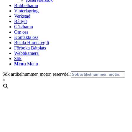
Reservdelssök
Bubbelhamn
Vinterlagring
Verkstad
Båtlyft
Gästhamn
Om oss
Kontakta oss
Betala Hamnavgift
Förboka Båtplats
Webbkamera
Sök
Menu
Menu
Sök artikelnummer, motor, reservdel:
×