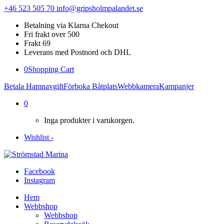
+46 523 505 70
info@gripsholmpalandet.se
Betalning via Klarna Chekout
Fri frakt over 500
Frakt 69
Leverans med Postnord och DHL
0
Shopping Cart
Betala Hamnavgift
Förboka Båtplats
Webbkamera
Kampanjer
0
Inga produkter i varukorgen.
Wishlist -
Facebook
Instagram
Hem
Webbshop
Webbshop