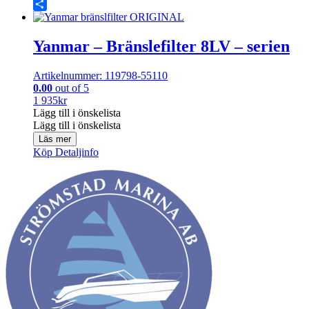
Share
Yanmar – Bränslefilter 8LV – serien
Artikelnummer: 119798-55110
0.00
out of 5
1 935
kr
Lägg till i önskelista
Lägg till i önskelista
Läs mer
Köp
Detaljinfo