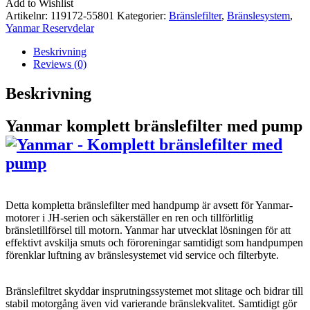
Komplett
Add to Wishlist
bränslefilter
Artikelnr:
119172-55801
Kategorier:
Bränslefilter
,
Bränslesystem
,
med
Yanmar Reservdelar
pump
mängd
Beskrivning
Reviews (0)
Beskrivning
Yanmar komplett bränslefilter med pump
Detta kompletta bränslefilter med handpump är avsett för Yanmar-
motorer i JH-serien och säkerställer en ren och tillförlitlig
bränsletillförsel till motorn. Yanmar har utvecklat lösningen för att
effektivt avskilja smuts och föroreningar samtidigt som handpumpen
förenklar luftning av bränslesystemet vid service och filterbyte.
Bränslefiltret skyddar insprutningssystemet mot slitage och bidrar till
stabil motorgång även vid varierande bränslekvalitet. Samtidigt gör