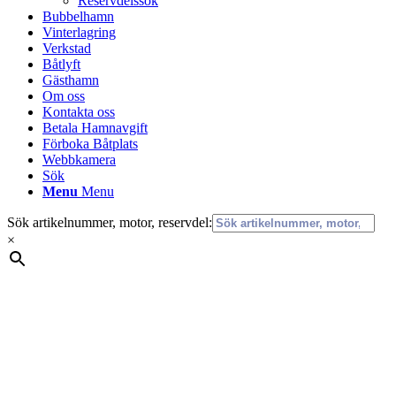
Reservdelssök
Bubbelhamn
Vinterlagring
Verkstad
Båtlyft
Gästhamn
Om oss
Kontakta oss
Betala Hamnavgift
Förboka Båtplats
Webbkamera
Sök
Menu
Menu
Sök artikelnummer, motor, reservdel:
×