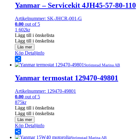
Yanmar – Servicekit 4JH45-57-80-110
Artikelnummer: SK-JHCR-001-G
0.00
out of 5
1 602
kr
Lägg till i önskelista
Lägg till i önskelista
Läs mer
Köp
Detaljinfo
Share
Strömstad Marina AB
Yanmar termostat 129470-49801
Artikelnummer: 129470-49801
0.00
out of 5
875
kr
Lägg till i önskelista
Lägg till i önskelista
Läs mer
Köp
Detaljinfo
Share
Strömstad Marina AB