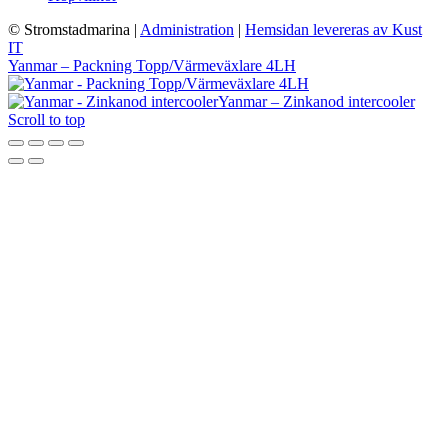
© Stromstadmarina
|
Administration
|
Hemsidan levereras av Kust
IT
Yanmar – Packning Topp/Värmeväxlare 4LH
Yanmar – Zinkanod intercooler
Scroll to top