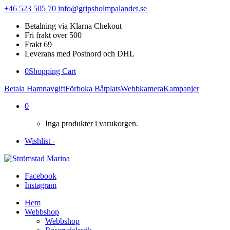
+46 523 505 70
info@gripsholmpalandet.se
Betalning via Klarna Chekout
Fri frakt over 500
Frakt 69
Leverans med Postnord och DHL
0
Shopping Cart
Betala Hamnavgift
Förboka Båtplats
Webbkamera
Kampanjer
0
Inga produkter i varukorgen.
Wishlist -
Facebook
Instagram
Hem
Webbshop
Webbshop