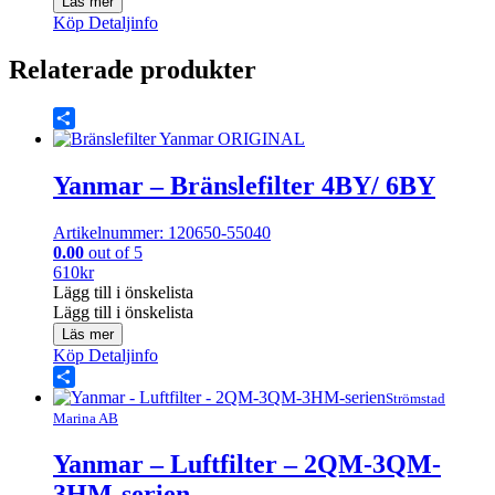
Läs mer
Köp
Detaljinfo
Relaterade produkter
Share
Yanmar – Bränslefilter 4BY/ 6BY
Artikelnummer: 120650-55040
0.00
out of 5
610
kr
Lägg till i önskelista
Lägg till i önskelista
Läs mer
Köp
Detaljinfo
Share
Strömstad
Marina AB
Yanmar – Luftfilter – 2QM-3QM-
3HM-serien