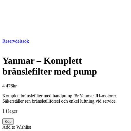
Reservdelssök
Yanmar – Komplett
bränslefilter med pump
4 476
kr
Komplett bränslefilter med handpump för Yanmar JH-motorer.
Säkerställer ren bränsletillförsel och enkel luftning vid service
1 i lager
Yanmar
Köp
-
Add to Wishlist