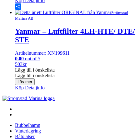
Köp
Detaljinfo
Share
Strömstad
Marina AB
Yanmar – Luftfilter 4LH-HTE/ DTE/
STE
Artikelnummer: XN199611
0.00
out of 5
503
kr
Lägg till i önskelista
Lägg till i önskelista
Läs mer
Köp
Detaljinfo
Bubbelhamn
Vinterlagring
Båtplatser