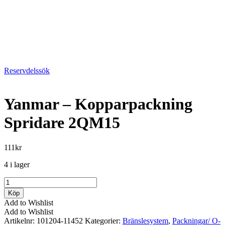
Reservdelssök
Yanmar – Kopparpackning
Spridare 2QM15
111
kr
4 i lager
Yanmar
-
Köp
Kopparpackning
Add to Wishlist
Spridare
Add to Wishlist
2QM15
Artikelnr:
101204-11452
Kategorier:
Bränslesystem
,
Packningar/ O-