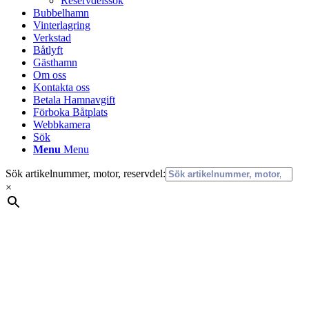
Reservdelssök
Bubbelhamn
Vinterlagring
Verkstad
Båtlyft
Gästhamn
Om oss
Kontakta oss
Betala Hamnavgift
Förboka Båtplats
Webbkamera
Sök
Menu
Menu
Sök artikelnummer, motor, reservdel:
×