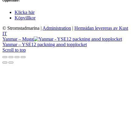
Öppettider:
Klicka här
Köpvillkor
© Stromstadmarina
|
Administration
|
Hemsidan levereras av Kust
IT
Yanmar – Mugg
Yanmar – YSE12 packning anod topplocket
Scroll to top