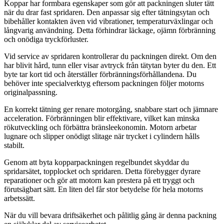
Koppar har formbara egenskaper som gör att packningen sluter tätt
när du drar fast spridaren. Den anpassar sig efter tätningsytan och
bibehåller kontakten även vid vibrationer, temperaturväxlingar och
långvarig användning. Detta förhindrar läckage, ojämn förbränning
och onödiga tryckförluster.
Vid service av spridaren kontrollerar du packningen direkt. Om den
har blivit hård, tunn eller visar avtryck från tätytan byter du den. Ett
byte tar kort tid och återställer förbränningsförhållandena. Du
behöver inte specialverktyg eftersom packningen följer motorns
originalpassning.
En korrekt tätning ger renare motorgång, snabbare start och jämnare
acceleration. Förbränningen blir effektivare, vilket kan minska
rökutveckling och förbättra bränsleekonomin. Motorn arbetar
lugnare och slipper onödigt slitage när trycket i cylindern hålls
stabilt.
Genom att byta kopparpackningen regelbundet skyddar du
spridarsätet, topplocket och spridaren. Detta förebygger dyrare
reparationer och gör att motorn kan prestera på ett tryggt och
förutsägbart sätt. En liten del får stor betydelse för hela motorns
arbetssätt.
När du vill bevara driftsäkerhet och pålitlig gång är denna packning