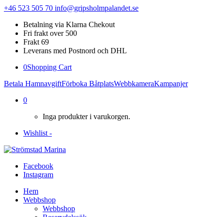
+46 523 505 70
info@gripsholmpalandet.se
Betalning via Klarna Chekout
Fri frakt over 500
Frakt 69
Leverans med Postnord och DHL
0
Shopping Cart
Betala Hamnavgift
Förboka Båtplats
Webbkamera
Kampanjer
0
Inga produkter i varukorgen.
Wishlist -
Facebook
Instagram
Hem
Webbshop
Webbshop