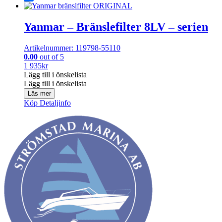
Share
Yanmar – Bränslefilter 8LV – serien
Artikelnummer: 119798-55110
0.00
out of 5
1 935
kr
Lägg till i önskelista
Lägg till i önskelista
Läs mer
Köp
Detaljinfo