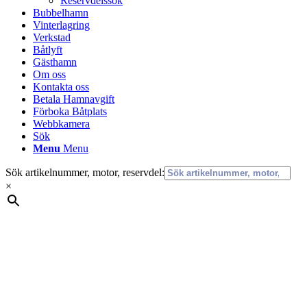
Reservdelssök
Bubbelhamn
Vinterlagring
Verkstad
Båtlyft
Gästhamn
Om oss
Kontakta oss
Betala Hamnavgift
Förboka Båtplats
Webbkamera
Sök
Menu
Menu
Sök artikelnummer, motor, reservdel:
×