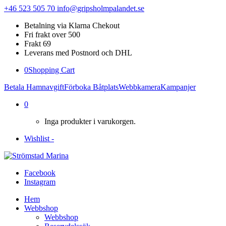
+46 523 505 70
info@gripsholmpalandet.se
Betalning via Klarna Chekout
Fri frakt over 500
Frakt 69
Leverans med Postnord och DHL
0
Shopping Cart
Betala Hamnavgift
Förboka Båtplats
Webbkamera
Kampanjer
0
Inga produkter i varukorgen.
Wishlist -
Facebook
Instagram
Hem
Webbshop
Webbshop