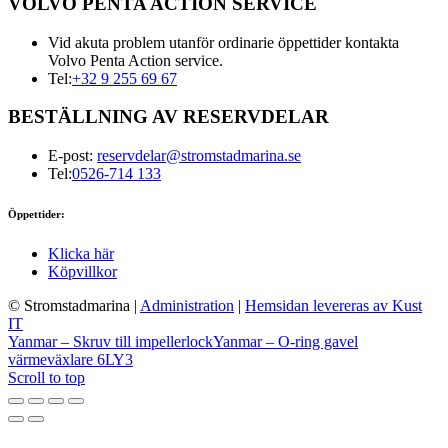
VOLVO PENTA ACTION SERVICE
Vid akuta problem utanför ordinarie öppettider kontakta
Volvo Penta Action service.
Tel:
+32 9 255 69 67
BESTÄLLNING AV RESERVDELAR
E-post:
reservdelar@stromstadmarina.se
Tel:
0526-714 133
Öppettider:
Klicka här
Köpvillkor
© Stromstadmarina
|
Administration
|
Hemsidan levereras av Kust
IT
Yanmar – Skruv till impellerlock
Yanmar – O-ring gavel
värmeväxlare 6LY3
Scroll to top