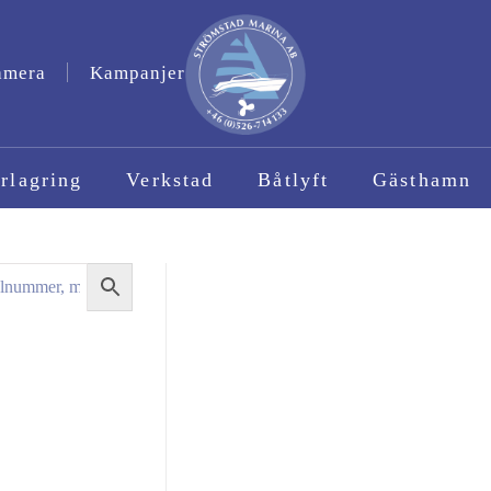
amera
Kampanjer
rlagring
Verkstad
Båtlyft
Gästhamn