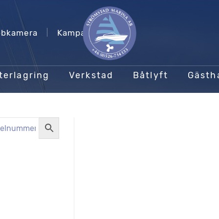
bkamera
Kampanjer
terlagring
Verkstad
Båtlyft
Gäst