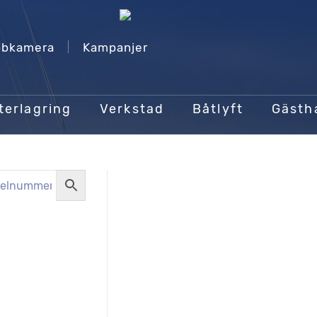
bkamera
Kampanjer
terlagring
Verkstad
Båtlyft
Gäst