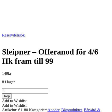
Reservdelssök
Sleipner – Offeranod för 4/6
Hk fram till 99
149
kr
8 i lager
Sleipner
-
Köp
Offeranod
Add to Wishlist
för
Add to Wishlist
4/6
Artikelnr:
61180
Kategorier:
Anoder
,
Båtprodukter
,
Båtvård &