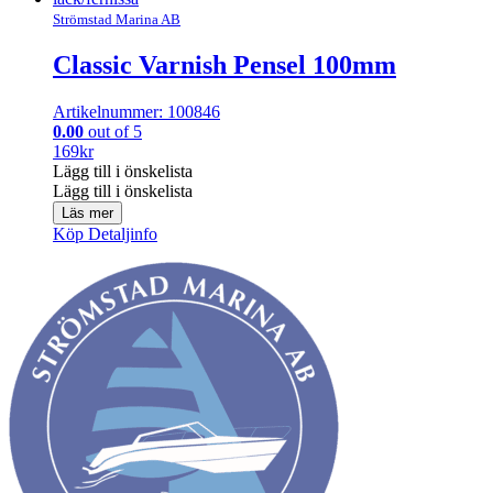
Strömstad Marina AB
Classic Varnish Pensel 100mm
Artikelnummer: 100846
0.00
out of 5
169
kr
Lägg till i önskelista
Lägg till i önskelista
Läs mer
Köp
Detaljinfo