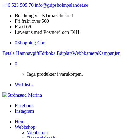
+46 523 505 70
info@gripsholmpalandet.se
Betalning via Klarna Chekout
Fri frakt over 500
Frakt 69
Leverans med Postnord och DHL
0
Shopping Cart
Betala Hamnavgift
Förboka Båtplats
Webbkamera
Kampanjer
0
Inga produkter i varukorgen.
Wishlist -
Facebook
Instagram
Hem
Webbshop
Webbshop