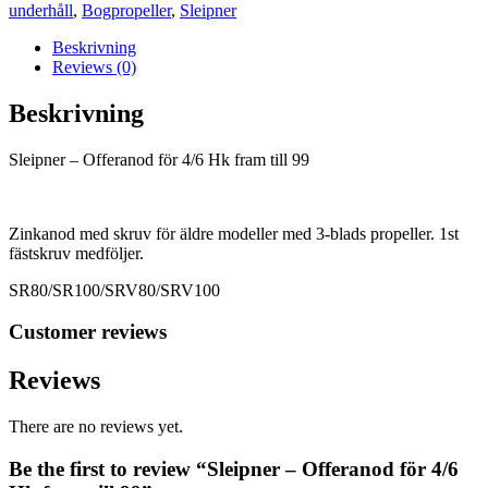
Hk
underhåll
,
Bogpropeller
,
Sleipner
fram
till
Beskrivning
99
Reviews (0)
mängd
Beskrivning
Sleipner – Offeranod för 4/6 Hk fram till 99
Zinkanod med skruv för äldre modeller med 3-blads propeller. 1st
fästskruv medföljer.
SR80/SR100/SRV80/SRV100
Customer reviews
Reviews
There are no reviews yet.
Be the first to review “Sleipner – Offeranod för 4/6