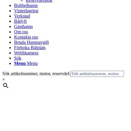
Reservdelssök
Bubbelhamn
Vinterlagring
Verkstad
Båtlyft
Gästhamn
Om oss
Kontakta oss
Betala Hamnavgift
Förboka Båtplats
Webbkamera
Sök
Menu
Menu
Sök artikelnummer, motor, reservdel:
×