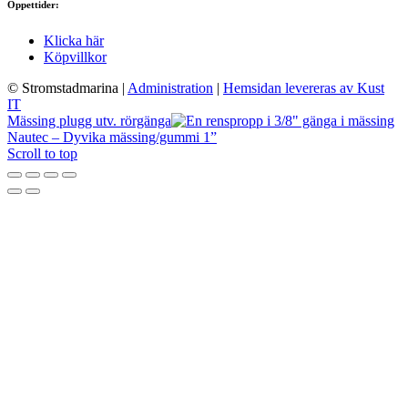
Öppettider:
Klicka här
Köpvillkor
© Stromstadmarina
|
Administration
|
Hemsidan levereras av Kust
IT
Mässing plugg utv. rörgänga
Nautec – Dyvika mässing/gummi 1”
Scroll to top