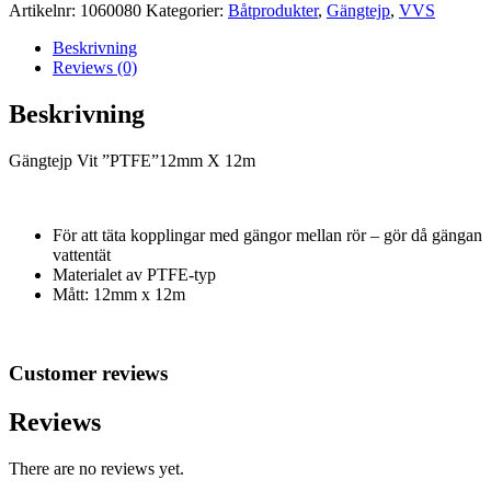
12m
Artikelnr:
1060080
Kategorier:
Båtprodukter
,
Gängtejp
,
VVS
mängd
Beskrivning
Reviews (0)
Beskrivning
Gängtejp Vit ”PTFE”12mm X 12m
För att täta kopplingar med gängor mellan rör – gör då gängan
vattentät
Materialet av PTFE-typ
Mått: 12mm x 12m
Customer reviews
Reviews
There are no reviews yet.