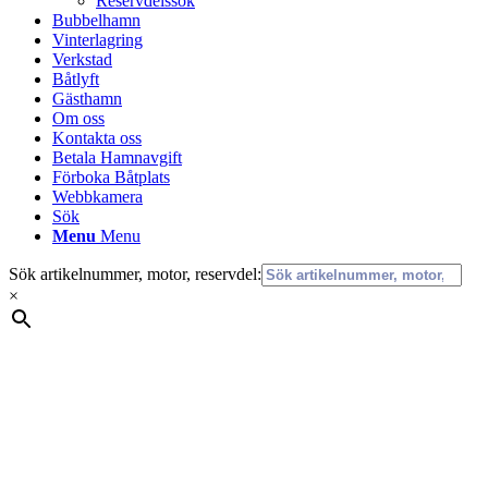
Reservdelssök
Bubbelhamn
Vinterlagring
Verkstad
Båtlyft
Gästhamn
Om oss
Kontakta oss
Betala Hamnavgift
Förboka Båtplats
Webbkamera
Sök
Menu
Menu
Sök artikelnummer, motor, reservdel:
×