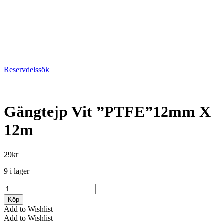
Reservdelssök
Gängtejp Vit ”PTFE”12mm X
12m
29
kr
9 i lager
Gängtejp
Vit
Köp
"PTFE"12mm
Add to Wishlist
X
Add to Wishlist