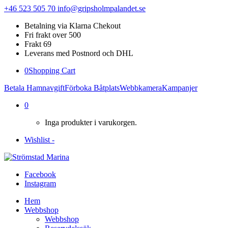
+46 523 505 70
info@gripsholmpalandet.se
Betalning via Klarna Chekout
Fri frakt over 500
Frakt 69
Leverans med Postnord och DHL
0
Shopping Cart
Betala Hamnavgift
Förboka Båtplats
Webbkamera
Kampanjer
0
Inga produkter i varukorgen.
Wishlist -
Facebook
Instagram
Hem
Webbshop
Webbshop